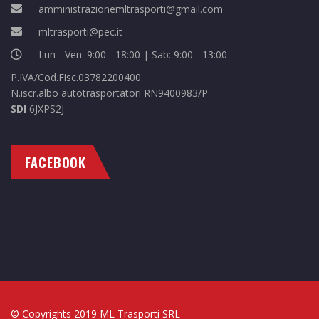
amministrazionemltrasporti@gmail.com
mltrasporti@pec.it
Lun - Ven: 9:00 - 18:00 | Sab: 9:00 - 13:00
P.IVA/Cod.Fisc.03782200400
N.iscr.albo autotrasportatori RN9400983/P
SDI
6JXPS2J
FACEBOOK
© Copyrights 2019 ML Trasporti SRL