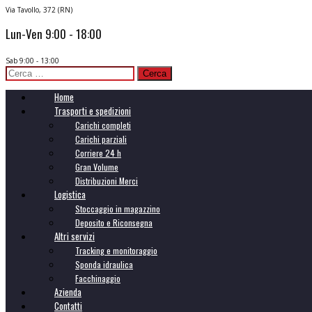
Via Tavollo, 372 (RN)
Lun-Ven 9:00 - 18:00
Sab 9:00 - 13:00
Ricerca
per:
Home
Trasporti e spedizioni
Carichi completi
Carichi parziali
Corriere 24 h
Gran Volume
Distribuzioni Merci
Logistica
Stoccaggio in magazzino
Deposito e Riconsegna
Altri servizi
Tracking e monitoraggio
Sponda idraulica
Facchinaggio
Azienda
Contatti