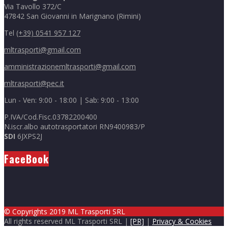
Via Tavollo 372/C
47842 San Giovanni in Marignano (Rimini)
Tel
(+39) 0541 957 127
mltrasporti@gmail.com
amministrazionemltrasporti@gmail.com
mltrasporti@pec.it
Lun - Ven: 9:00 - 18:00 | Sab: 9:00 - 13:00
P.IVA/Cod.Fisc.03782200400
N.iscr.albo autotrasportatori RN9400983/P
SDI
6JXPS2J
FaceBook
© Copyrights 2019 ML Trasporti SRL
All rights reserved ML Trasporti SRL |
[PR]
|
Privacy & Cookies