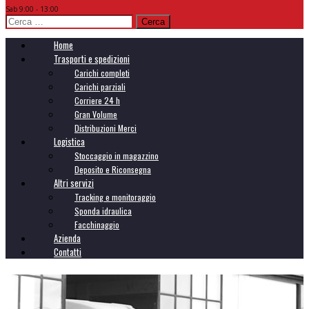
Sab 9:00 - 13:00
Ricerca
per:
Home
Trasporti e spedizioni
Carichi completi
Carichi parziali
Corriere 24 h
Gran Volume
Distribuzioni Merci
Logistica
Stoccaggio in magazzino
Deposito e Riconsegna
Altri servizi
Tracking e monitoraggio
Sponda idraulica
Facchinaggio
Azienda
Contatti