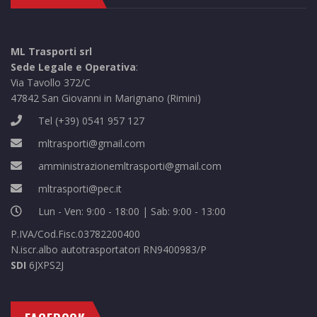
ML Trasporti srl
Sede Legale e Operativa
:
Via Tavollo 372/C
47842 San Giovanni in Marignano (Rimini)
Tel
(+39) 0541 957 127
mltrasporti@gmail.com
amministrazionemltrasporti@gmail.com
mltrasporti@pec.it
Lun - Ven: 9:00 - 18:00 | Sab: 9:00 - 13:00
P.IVA/Cod.Fisc.03782200400
N.iscr.albo autotrasportatori RN9400983/P
SDI
6JXPS2J