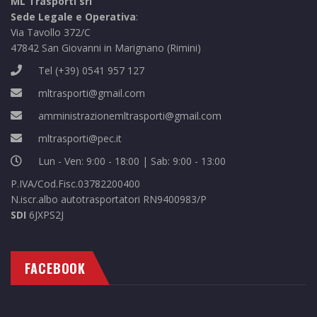
ML Trasporti srl
Sede Legale e Operativa
:
Via Tavollo 372/C
47842 San Giovanni in Marignano (Rimini)
Tel
(+39) 0541 957 127
mltrasporti@gmail.com
amministrazionemltrasporti@gmail.com
mltrasporti@pec.it
Lun - Ven: 9:00 - 18:00 | Sab: 9:00 - 13:00
P.IVA/Cod.Fisc.03782200400
N.iscr.albo autotrasportatori RN9400983/P
SDI
6JXPS2J
FACEBOOK